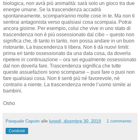
biologica, non avrà più animalità: sarà solo un gioco tra due
energie umane. Se la trascendenza accadrà
spontaneamente, scompariranno molte cose in te. Ma non ti
sentirai antagonista verso qualsiasi cosa scompaia. Potrai
ancora gioirne. Per esempio, colui che vive in uno stato di
trascendenza non è più ossessionato dal cibo – questo non
significa che, di tanto in tanto, non possa andare in un buon
ristorante. La trascendenza ti libera. Non ti dà nuovi limiti:
prima eri tanto ossessionato da una data cosa, da doverla
ripetere in continuazione – ora sei egualmente ossessionato
dal non doverla fare. Trascendenza significa che tutte
queste assuefazioni sono scomparse – puoi fare o puoi non
fare qualsiasi cosa. Non ti senti più né favorevole, né
contrario a niente. La trascendenza rende l’uomo simile ai
bambini.
Osho
Pasquale Caputo
alle
lunedì, dicembre 30, 2019
1 commento:
Condividi